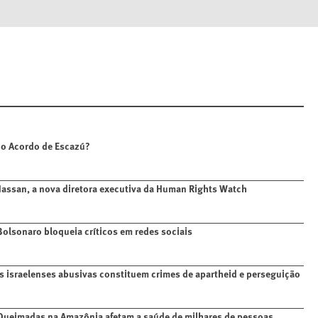
 o Acordo de Escazú?
Hassan, a nova diretora executiva da Human Rights Watch
 Bolsonaro bloqueia críticos em redes sociais
as israelenses abusivas constituem crimes de apartheid e perseguição
 Queimadas na Amazônia afetam a saúde de milhares de pessoas