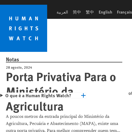
Skip
Skip
to
to
العربية
简中
繁中
English
Français
cookie
main
privacy
content
notice
Notas
28 agosto, 2024
Porta Privativa Para o
Ministério da
O que é a Human Rights Watch?
Agricultura
A poucos metros da entrada principal do Ministério da
Agricultura, Pecuária e Abastecimento (MAPA), existe uma
outra porta privativa. Para melhor compreender quem tem