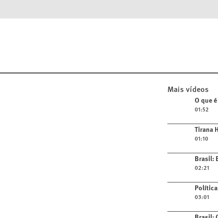
Mais vídeos
Play video
O que é
01:52
Play video
Tirana 
01:10
Play video
Brasil:
02:21
Play video
Polític
03:01
Play video
Brasil: