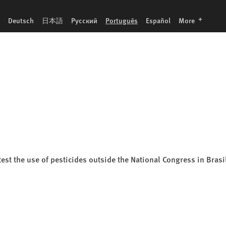
language
Deutsch
日本語
Русский
Português
Español
More