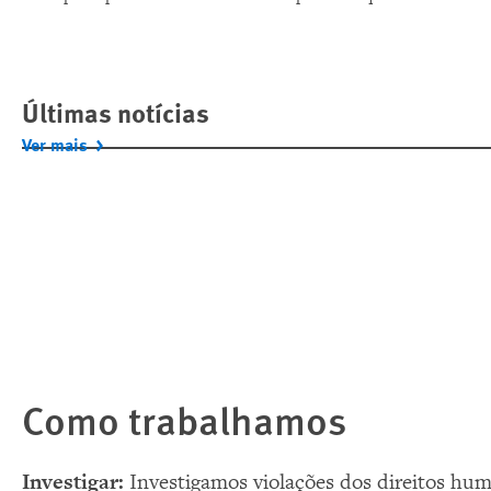
acesso a um dos ministérios mais poderosos do Brasil, a
Repórter Brasil obteve um registro de quem entrou por esta
segunda porta entre janeiro e novembro de 2023. A Human
Rights Watch ajudou a digitalizar e transformar 381 páginas
Últimas notícias
de uma lista de nomes manuscrita em um banco de dados
Ver mais
pesquisável.
Como trabalhamos
Investigar:
Investigamos violações dos direitos h