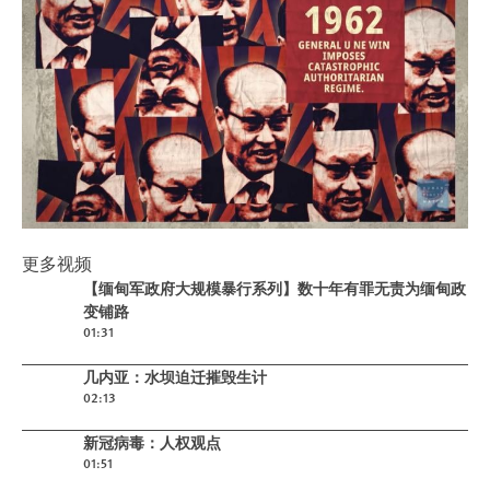
Play
更多视频
【缅甸军政府大规模暴行系列】数十年
Play video
【缅甸军政府大规模暴行系列】数十年有罪无责为缅甸政
有罪无责为缅甸政变铺路
变铺路
01:31
Play video
几内亚：水坝迫迁摧毁生计
02:13
Play video
新冠病毒：人权观点
01:51