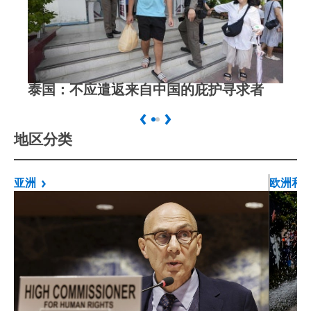
泰国：不应遣返来自中国的庇护寻求者
中
地区分类
亚洲
欧洲和