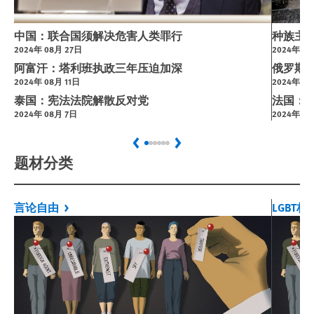
中国：联合国须解决危害人类罪行
种族主
2024年 08月 27日
2024年 0
阿富汗：塔利班执政三年压迫加深
俄罗斯
2024年 08月 11日
2024年 08
泰国：宪法法院解散反对党
法国：
2024年 08月 7日
2024年 07
题材分类
言论自由
LGBT权