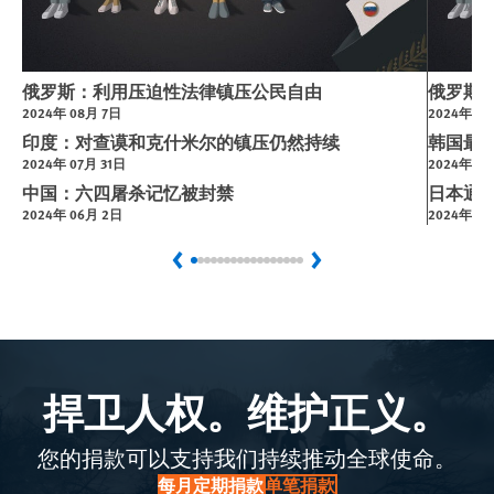
俄罗斯：利用压迫性法律镇压公民自由
俄罗斯
2024年 08月 7日
2024年 08
印度：对查谟和克什米尔的镇压仍然持续
韩国最
2024年 07月 31日
2024年 07
中国：六四屠杀记忆被封禁
日本通过
2024年 06月 2日
2024年 07
捍卫人权。维护正义。
您的捐款可以支持我们持续推动全球使命。
每月定期捐款
单笔捐款