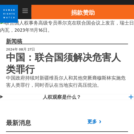
Skip
Skip
to
to
捐款赞助
cookie
main
privacy
content
搜寻
notice
新闻稿
趋势 //
香港反修例抗争
新冠病毒
中国大规模监控
罗兴亚危机
2024年 08月 27日
中国：联合国须解决危害人
国家
类罪行
主题
中国政府持续对新疆维吾尔人和其他突厥裔穆斯林实施危
害人类罪行，同时否认在当地实行高压统治。
报告
人权观察是什么？
录像&相片
最新消息
更多
成果