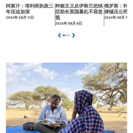
关于
阿富汗：塔利班执政三
种族主义及伊斯兰恐惧
俄罗斯：利用
年压迫加深
症助长英国暴乱不容忽
律镇压公民自
视
2024年 08月 11日
2024年 08月 7日
العربية
简中
繁中
English
Français
Deutsch
日本語
Русский
Português
2024年 08月 8日
languages
Español
More