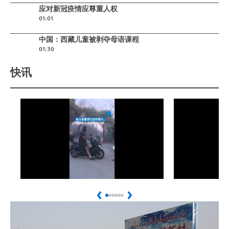
Play video
应对新冠疫情应尊重人权
01:01
Play video
中国：西藏儿童被剥夺母语课程
01:30
快讯
Play
Play
野火肆虐希腊雅典郊区
坦桑尼亚